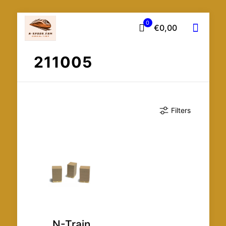
0
€0,00
211005
Filters
N-Train