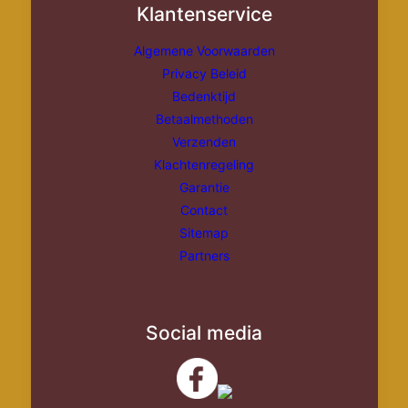
Klantenservice
Treinen
Rails
Algemene Voorwaarden
Bouwpakketten
Treinen
Privacy Beleid
Bedenktijd
Bouwpakketten
Overige
Betaalmethoden
Overige
Verzenden
Klachtenregeling
Garantie
Contact
Sitemap
Partners
Social media