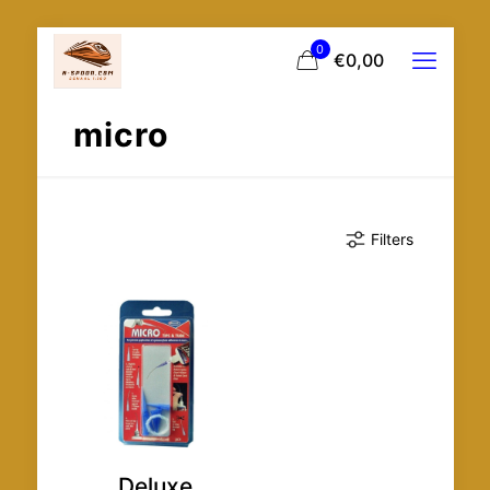
0
€0,00
micro
Filters
Deluxe