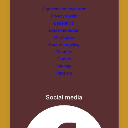
Algemene Voorwaarden
Bouwpakketten
Treinen
Privacy Beleid
Bedenktijd
Bouwpakketten
Overige
Betaalmethoden
Overige
Verzenden
Klachtenregeling
Garantie
Contact
Sitemap
Partners
Social media